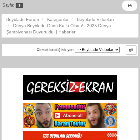
Sayfa:
1
Beyblade Forum
Kategoriler
Beyblade Videoları
Dünya Beyblade Günü Kutlu Olsun! | 2025 Dünya
Şampiyonası Duyuruldu! | Haberler
Gitmek istediğiniz yer: