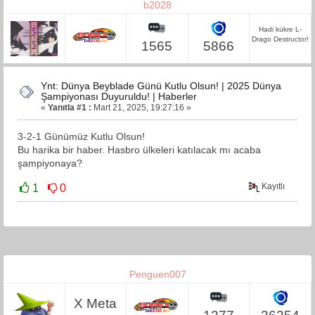
b2028
Hadi kükre L-
Drago Destructor!
1565
5866
Ynt: Dünya Beyblade Günü Kutlu Olsun! | 2025 Dünya
Şampiyonası Duyuruldu! | Haberler
«
Yanıtla #1 :
Mart 21, 2025, 19:27:16 »
3-2-1 Günümüz Kutlu Olsun!
Bu harika bir haber. Hasbro ülkeleri katılacak mı acaba
şampiyonaya?
Kayıtlı
1
0
Penguen007
X Meta