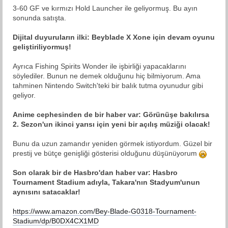
3-60 GF ve kırmızı Hold Launcher ile geliyormuş. Bu ayın
sonunda satışta.
Dijital duyuruların ilki: Beyblade X Xone için devam oyunu
geliştiriliyormuş!
Ayrıca Fishing Spirits Wonder ile işbirliği yapacaklarını
söylediler. Bunun ne demek olduğunu hiç bilmiyorum. Ama
tahminen Nintendo Switch'teki bir balık tutma oyunudur gibi
geliyor.
Anime cephesinden de bir haber var: Görünüşe bakılırsa
2. Sezon'un ikinci yarısı için yeni bir açılış müziği olacak!
Bunu da uzun zamandır yeniden görmek istiyordum. Güzel bir
prestij ve bütçe genişliği gösterisi olduğunu düşünüyorum
Son olarak bir de Hasbro'dan haber var: Hasbro
Tournament Stadium adıyla, Takara'nın Stadyum'unun
aynısını satacaklar!
https://www.amazon.com/Bey-Blade-G0318-Tournament-
Stadium/dp/B0DX4CX1MD