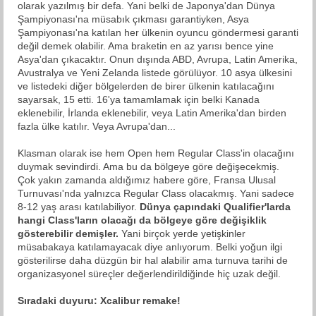
olarak yazılmış bir defa. Yani belki de Japonya'dan Dünya
Şampiyonası'na müsabık çıkması garantiyken, Asya
Şampiyonası'na katılan her ülkenin oyuncu göndermesi garanti
değil demek olabilir. Ama braketin en az yarısı bence yine
Asya'dan çıkacaktır. Onun dışında ABD, Avrupa, Latin Amerika,
Avustralya ve Yeni Zelanda listede görülüyor. 10 asya ülkesini
ve listedeki diğer bölgelerden de birer ülkenin katılacağını
sayarsak, 15 etti. 16'ya tamamlamak için belki Kanada
eklenebilir, İrlanda eklenebilir, veya Latin Amerika'dan birden
fazla ülke katılır. Veya Avrupa'dan...
Klasman olarak ise hem Open hem Regular Class'in olacağını
duymak sevindirdi. Ama bu da bölgeye göre değişecekmiş.
Çok yakın zamanda aldığımız habere göre, Fransa Ulusal
Turnuvası'nda yalnızca Regular Class olacakmış. Yani sadece
8-12 yaş arası katılabiliyor.
Dünya çapındaki Qualifier'larda
hangi Class'ların olacağı da bölgeye göre değişiklik
gösterebilir demişler.
Yani birçok yerde yetişkinler
müsabakaya katılamayacak diye anlıyorum. Belki yoğun ilgi
gösterilirse daha düzgün bir hal alabilir ama turnuva tarihi de
organizasyonel süreçler değerlendirildiğinde hiç uzak değil.
Sıradaki duyuru: Xcalibur remake!