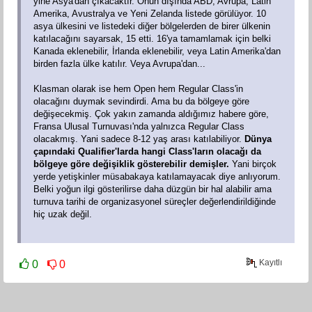
yine Asya'dan çıkacaktır. Onun dışında ABD, Avrupa, Latin
Amerika, Avustralya ve Yeni Zelanda listede görülüyor. 10
asya ülkesini ve listedeki diğer bölgelerden de birer ülkenin
katılacağını sayarsak, 15 etti. 16'ya tamamlamak için belki
Kanada eklenebilir, İrlanda eklenebilir, veya Latin Amerika'dan
birden fazla ülke katılır. Veya Avrupa'dan...
Klasman olarak ise hem Open hem Regular Class'in
olacağını duymak sevindirdi. Ama bu da bölgeye göre
değişecekmiş. Çok yakın zamanda aldığımız habere göre,
Fransa Ulusal Turnuvası'nda yalnızca Regular Class
olacakmış. Yani sadece 8-12 yaş arası katılabiliyor.
Dünya
çapındaki Qualifier'larda hangi Class'ların olacağı da
bölgeye göre değişiklik gösterebilir demişler.
Yani birçok
yerde yetişkinler müsabakaya katılamayacak diye anlıyorum.
Belki yoğun ilgi gösterilirse daha düzgün bir hal alabilir ama
turnuva tarihi de organizasyonel süreçler değerlendirildiğinde
hiç uzak değil.
Kayıtlı
0
0