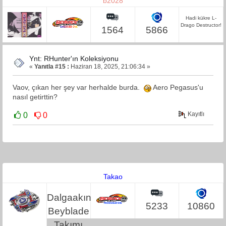
b2028
Hadi kükre L-
Drago Destructor!
1564
5866
Ynt: RHunter'ın Koleksiyonu
«
Yanıtla #15 :
Haziran 18, 2025, 21:06:34 »
Vaov, çıkan her şey var herhalde burda.
Aero Pegasus'u
nasıl getirttin?
Kayıtlı
0
0
Takao
Dalgaakın
5233
10860
Beyblade
Takımı