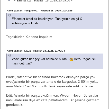
«
Yanıtla #17 :
Haziran 18, 2025, 23:55:50 »
Alıntı yapılan: Penguen007 - Haziran 18, 2025, 20:42:59
Efsaneler ötesi bir koleksiyon. Türkiye'nin en iyi X
koleksiyonu olmalı
Teşekkürler, X'e fena kapıldım.
Alıntı yapılan: b2028 - Haziran 18, 2025, 21:06:34
Vaov, çıkan her şey var herhalde burda.
Aero Pegasus'u
nasıl getirttin?
Blade, ratchet ve bit bazında bakarsak olmayan parça yok
evet(aslında bir parça var ama o da kargoda). 2-80'im yoktu
ama Metal Coat Mammoth Tusk sayesinde artık o da var.
Edit: Aslında bir parça eksiğim var, Wyvern Hover. Bu sıralar
nasıl alabilirim diye az kafa patlatmadım. Bir şekilde çözmem
gerekecek.