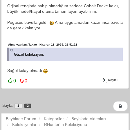
Orjinal renginde sahip olmadığım sadece Cobalt Drake kaldı,
büyük hedef/hayal o ama tamamlayamayabilirim.
Pegasus bavulla geldi
Ama uygulamadan kazanınca bavula
da gerek kalmıyor.
Alıntı yapılan: Takao - Haziran 18, 2025, 21:51:52
Güzel koleksiyon.
Sağol kolay olmadı
Kayıtlı
0
0
Sayfa:
1
2
Beyblade Forum
Kategoriler
Beyblade Videoları
Koleksiyonlar
RHunter'ın Koleksiyonu