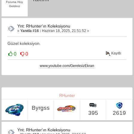
Foruma Hoş
Geldiniz
Ynt: RHunter'ın Koleksiyonu
«
Yanıtla #16 :
Haziran 18, 2025, 21:51:52 »
Güzel koleksiyon.
Kayıtlı
0
0
www.youtube.com/GereksizEkran
RHunter
Byrgss
395
2619
Ynt: RHunter'ın Koleksiyonu