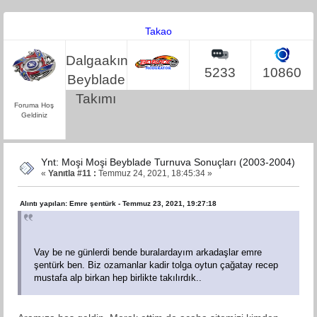
Takao
Dalgaakın
5233
10860
Beyblade
Takımı
Foruma Hoş
Geldiniz
Ynt: Moşi Moşi Beyblade Turnuva Sonuçları (2003-2004)
«
Yanıtla #11 :
Temmuz 24, 2021, 18:45:34 »
Alıntı yapılan: Emre şentürk - Temmuz 23, 2021, 19:27:18
Vay be ne günlerdi bende buralardayım arkadaşlar emre
şentürk ben. Biz ozamanlar kadir tolga oytun çağatay recep
mustafa alp birkan hep birlikte takılırdık..