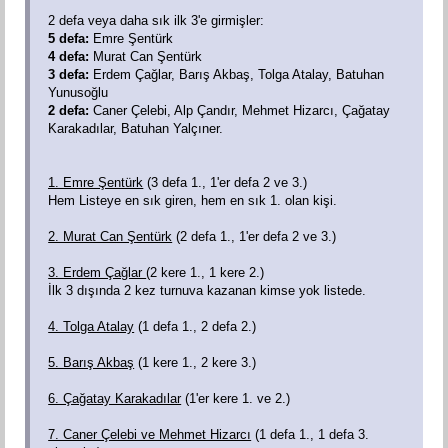
2 defa veya daha sık ilk 3'e girmişler:
5 defa:
Emre Şentürk
4 defa:
Murat Can Şentürk
3 defa:
Erdem Çağlar, Barış Akbaş, Tolga Atalay, Batuhan
Yunusoğlu
2 defa:
Caner Çelebi, Alp Çandır, Mehmet Hizarcı, Çağatay
Karakadılar, Batuhan Yalçıner.
1. Emre Şentürk
(3 defa 1., 1'er defa 2 ve 3.)
Hem Listeye en sık giren, hem en sık 1. olan kişi.
2. Murat Can Şentürk
(2 defa 1., 1'er defa 2 ve 3.)
3. Erdem Çağlar
(2 kere 1., 1 kere 2.)
İlk 3 dışında 2 kez turnuva kazanan kimse yok listede.
4. Tolga Atalay
(1 defa 1., 2 defa 2.)
5. Barış Akbaş
(1 kere 1., 2 kere 3.)
6. Çağatay Karakadılar
(1'er kere 1. ve 2.)
7. Caner Çelebi ve Mehmet Hizarcı
(1 defa 1., 1 defa 3.