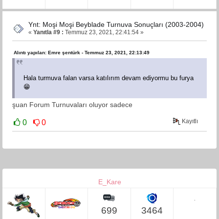
Ynt: Moşi Moşi Beyblade Turnuva Sonuçları (2003-2004)
«
Yanıtla #9 :
Temmuz 23, 2021, 22:41:54 »
Alıntı yapılan: Emre şentürk - Temmuz 23, 2021, 22:13:49
Hala turmuva falan varsa katılırım devam ediyormu bu furya
😁
şuan Forum Turnuvaları oluyor sadece
Kayıtlı
0
0
E_Kare
.
699
3464