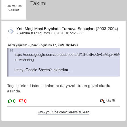
Takımı
Foruma Hoş
Geldiniz
Ynt: Moşi Moşi Beyblade Turnuva Sonuçları (2003-2004)
«
Yanıtla #3 :
Ağustos 18, 2020, 01:26:53 »
Alıntı yapılan: E_Kare - Ağustos 17, 2020, 02:44:20
https://docs.google.com/spreadsheets/d/1tHoSFdOw15MqukRMQQo
usp=sharing
Listeyi Google Sheets'e aktardım...
Teşekkürler. Listenin kalanını da yazabilirsen güzel olurdu
aslında.
Kayıtlı
0
0
www.youtube.com/GereksizEkran