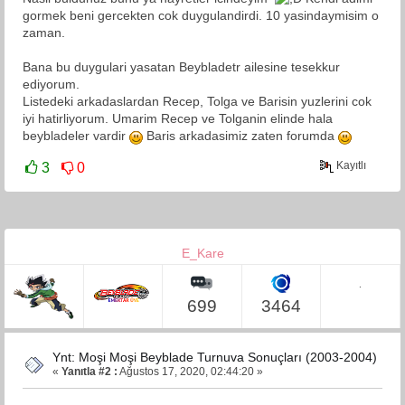
gormek beni gercekten cok duygulandirdi. 10 yasindaymisim o
zaman.
Bana bu duygulari yasatan Beybladetr ailesine tesekkur
ediyorum.
Listedeki arkadaslardan Recep, Tolga ve Barisin yuzlerini cok
iyi hatirliyorum. Umarim Recep ve Tolganin elinde hala
beybladeler vardir
Baris arkadasimiz zaten forumda
Kayıtlı
3
0
E_Kare
.
699
3464
Ynt: Moşi Moşi Beyblade Turnuva Sonuçları (2003-2004)
«
Yanıtla #2 :
Ağustos 17, 2020, 02:44:20 »