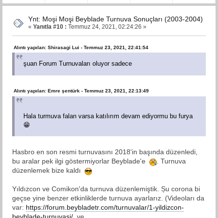
Ynt: Moşi Moşi Beyblade Turnuva Sonuçları (2003-2004)
«
Yanıtla #10 :
Temmuz 24, 2021, 02:24:26 »
Alıntı yapılan: Shirasagi Lui - Temmuz 23, 2021, 22:41:54
şuan Forum Turnuvaları oluyor sadece
Alıntı yapılan: Emre şentürk - Temmuz 23, 2021, 22:13:49
Hala turmuva falan varsa katılırım devam ediyormu bu furya
😁
Hasbro en son resmi turnuvasını 2018'in başında düzenledi,
bu aralar pek ilgi göstermiyorlar Beyblade'e
. Turnuva
düzenlemek bize kaldı
Yıldızcon ve Comikon'da turnuva düzenlemiştik. Șu corona bi
geçse yine benzer etkinliklerde turnuva ayarlarız. (Videoları da
var:
https://forum.beybladetr.com/turnuvalar/1-yildizcon-
beyblade-turnuvasi/
ve