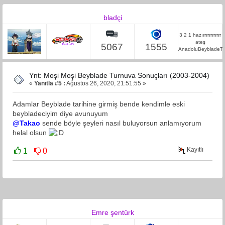
bladçi
3 2 1 hazırrrrrrrrrrrr
ateş
5067
1555
AnadoluBeybladeTa
Ynt: Moşi Moşi Beyblade Turnuva Sonuçları (2003-2004)
«
Yanıtla #5 :
Ağustos 26, 2020, 21:51:55 »
Adamlar Beyblade tarihine girmiş bende kendimle eski
beybladeciyim diye avunuyum
@Takao
sende böyle şeyleri nasıl buluyorsun anlamıyorum
helal olsun
Kayıtlı
1
0
Emre şentürk