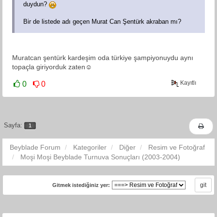
duydun?
Bir de listede adı geçen Murat Can Şentürk akraban mı?
Muratcan şentürk kardeşim oda türkiye şampiyonuydu aynı
topaçla giriyorduk zaten☺️
Kayıtlı
0
0
Sayfa:
1
Beyblade Forum
Kategoriler
Diğer
Resim ve Fotoğraf
Moşi Moşi Beyblade Turnuva Sonuçları (2003-2004)
Gitmek istediğiniz yer: