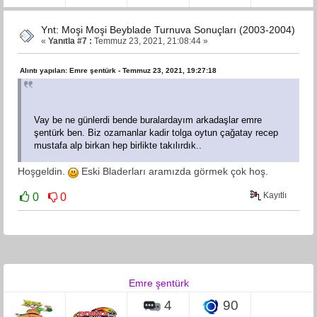
Ynt: Moşi Moşi Beyblade Turnuva Sonuçları (2003-2004)
«
Yanıtla #7 :
Temmuz 23, 2021, 21:08:44 »
Alıntı yapılan: Emre şentürk - Temmuz 23, 2021, 19:27:18
Vay be ne günlerdi bende buralardayım arkadaşlar emre
şentürk ben. Biz ozamanlar kadir tolga oytun çağatay recep
mustafa alp birkan hep birlikte takılırdık..
Hoşgeldin.
Eski Bladerları aramızda görmek çok hoş.
Kayıtlı
0
0
Emre şentürk
4
90