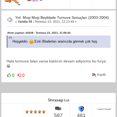
Ynt: Moşi Moşi Beyblade Turnuva Sonuçları (2003-2004)
«
Yanıtla #8 :
Temmuz 23, 2021, 22:13:49 »
Alıntı yapılan: b2028 - Temmuz 23, 2021, 21:08:44
Hoşgeldin.
Eski Bladerları aramızda görmek çok hoş.
Hala turmuva falan varsa katılırım devam ediyormu bu furya
😁
Kayıtlı
0
0
Shirasagi Lui
I won't lose!
587
481