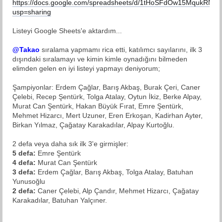
https://docs.google.com/spreadsheets/d/1tHoSFdOw15MqukRMQ
usp=sharing
Listeyi Google Sheets'e aktardım...
@Takao
sıralama yapmamı rica etti, katılımcı sayılarını, ilk 3
dışındaki sıralamayı ve kimin kimle oynadığını bilmeden
elimden gelen en iyi listeyi yapmayı deniyorum;
Şampiyonlar: Erdem Çağlar, Barış Akbaş, Burak Çeri, Caner
Çelebi, Recep Şentürk, Tolga Atalay, Oytun İkiz, Berke Alpay,
Murat Can Şentürk, Hakan Büyük Fırat, Emre Şentürk,
Mehmet Hizarcı, Mert Uzuner, Eren Erkoşan, Kadirhan Ayter,
Birkan Yılmaz, Çağatay Karakadılar, Alpay Kurtoğlu.
2 defa veya daha sık ilk 3'e girmişler:
5 defa:
Emre Şentürk
4 defa:
Murat Can Şentürk
3 defa:
Erdem Çağlar, Barış Akbaş, Tolga Atalay, Batuhan
Yunusoğlu
2 defa:
Caner Çelebi, Alp Çandır, Mehmet Hizarcı, Çağatay
Karakadılar, Batuhan Yalçıner.