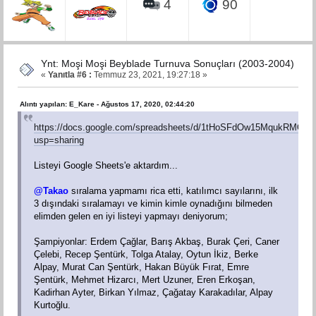
4
90
Ynt: Moşi Moşi Beyblade Turnuva Sonuçları (2003-2004)
«
Yanıtla #6 :
Temmuz 23, 2021, 19:27:18 »
Alıntı yapılan: E_Kare - Ağustos 17, 2020, 02:44:20
https://docs.google.com/spreadsheets/d/1tHoSFdOw15MqukRMQQo
usp=sharing
Listeyi Google Sheets'e aktardım...
@Takao
sıralama yapmamı rica etti, katılımcı sayılarını, ilk
3 dışındaki sıralamayı ve kimin kimle oynadığını bilmeden
elimden gelen en iyi listeyi yapmayı deniyorum;
Şampiyonlar: Erdem Çağlar, Barış Akbaş, Burak Çeri, Caner
Çelebi, Recep Şentürk, Tolga Atalay, Oytun İkiz, Berke
Alpay, Murat Can Şentürk, Hakan Büyük Fırat, Emre
Şentürk, Mehmet Hizarcı, Mert Uzuner, Eren Erkoşan,
Kadirhan Ayter, Birkan Yılmaz, Çağatay Karakadılar, Alpay
Kurtoğlu.