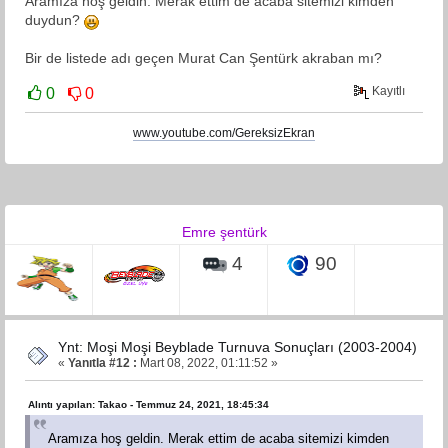
Aramıza hoş geldin. Merak ettim de acaba sitemizi kimden
duydun?
Bir de listede adı geçen Murat Can Şentürk akraban mı?
Kayıtlı
0
0
www.youtube.com/GereksizEkran
Emre şentürk
4
90
Ynt: Moşi Moşi Beyblade Turnuva Sonuçları (2003-2004)
«
Yanıtla #12 :
Mart 08, 2022, 01:11:52 »
Alıntı yapılan: Takao - Temmuz 24, 2021, 18:45:34
Aramıza hoş geldin. Merak ettim de acaba sitemizi kimden