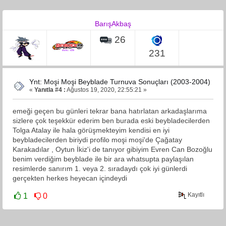
BarışAkbaş
26
231
Ynt: Moşi Moşi Beyblade Turnuva Sonuçları (2003-2004)
«
Yanıtla #4 :
Ağustos 19, 2020, 22:55:21 »
emeği geçen bu günleri tekrar bana hatırlatan arkadaşlarıma
sizlere çok teşekkür ederim ben burada eski beybladecilerden
Tolga Atalay ile hala görüşmekteyim kendisi en iyi
beybladecilerden biriydi profilo moşi moşi'de Çağatay
Karakadılar , Oytun İkiz'i de tanıyor gibiyim Evren Can Bozoğlu
benim verdiğim beyblade ile bir ara whatsupta paylaşılan
resimlerde sanırım 1. veya 2. sıradaydı çok iyi günlerdi
gerçekten herkes heyecan içindeydi
Kayıtlı
1
0