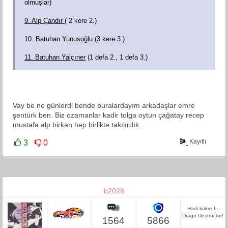
olmuşlar)
9. Alp Çandır
( 2 kere 2.)
10. Batuhan Yunusoğlu
(3 kere 3.)
11. Batuhan Yalçıner
(1 defa 2., 1 defa 3.)
Vay be ne günlerdi bende buralardayım arkadaşlar emre
şentürk ben. Biz ozamanlar kadir tolga oytun çağatay recep
mustafa alp birkan hep birlikte takılırdık..
Kayıtlı
3
0
b2028
Hadi kükre L-
Drago Destructor!
1564
5866