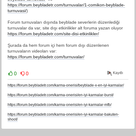
https://forum.beybladetr.com/turnuvalar/1-comikon-beyblade-
turnuvasi/
)
Forum turnuvaları dışında beyblade severlerin düzenlediği
turnuvalar da var, site dışı etkinlikler alt foruma yazan oluyor
https://forum.beybladetr.com/site-disi-etkinlikler/
Şurada da hem forum içi hem forum dışı düzenlenen
turnuvaların videoları var:
https://forum.beybladetr.com/turnuvalar/
Kayıtlı
0
0
https://forum.beybladetr.com/karma-onerisi/beyblade-x-en-iyi-karmalar/
https://forum.beybladetr.com/karma-onerisi/en-iyi-karmalar-burst/
https://forum.beybladetr.com/karma-onerisi/en-iyi-karmalar-mfb/
https://forum.beybladetr.com/karma-onerisi/en-iyi-karmalar-bakuten-
shoot/