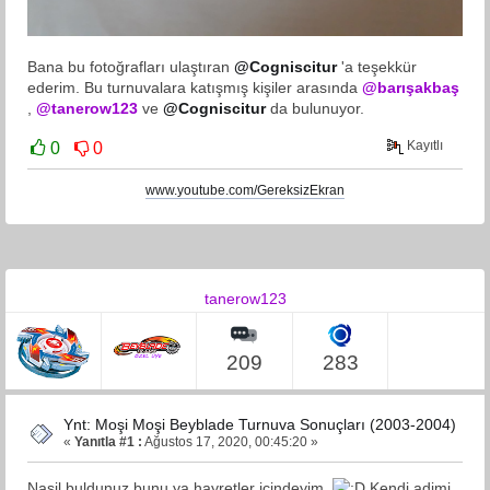
Bana bu fotoğrafları ulaştıran
@Cogniscitur
'a teşekkür
ederim. Bu turnuvalara katışmış kişiler arasında
@barışakbaş
,
@tanerow123
ve
@Cogniscitur
da bulunuyor.
Kayıtlı
0
0
www.youtube.com/GereksizEkran
tanerow123
209
283
Ynt: Moşi Moşi Beyblade Turnuva Sonuçları (2003-2004)
«
Yanıtla #1 :
Ağustos 17, 2020, 00:45:20 »
Nasil buldunuz bunu ya hayretler icindeyim
Kendi adimi