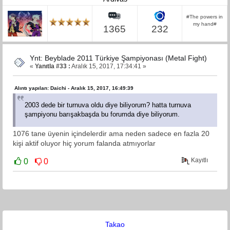
#The powers in
my hand#
1365
232
Ynt: Beyblade 2011 Türkiye Şampiyonası (Metal Fight)
«
Yanıtla #33 :
Aralık 15, 2017, 17:34:41 »
Alıntı yapılan: Daichi - Aralık 15, 2017, 16:49:39
2003 dede bir turnuva oldu diye biliyorum? hatta turnuva
şampiyonu barışakbaşda bu forumda diye biliyorum.
1076 tane üyenin içindelerdir ama neden sadece en fazla 20
kişi aktif oluyor hiç yorum falanda atmıyorlar
Kayıtlı
0
0
Takao