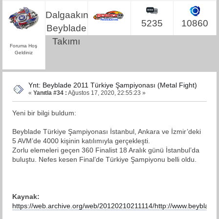
Dalgaakın
5235
10860
Beyblade
Takımı
Foruma Hoş
Geldiniz
Ynt: Beyblade 2011 Türkiye Şampiyonası (Metal Fight)
«
Yanıtla #34 :
Ağustos 17, 2020, 22:55:23 »
Yeni bir bilgi buldum:
Beyblade Türkiye Şampiyonası İstanbul, Ankara ve İzmir’deki
5 AVM’de 4000 kişinin katılımıyla gerçekleşti.
Zorlu elemeleri geçen 360 Finalist 18 Aralık günü İstanbul’da
buluştu. Nefes kesen Final’de Türkiye Şampiyonu belli oldu.
Kaynak:
https://web.archive.org/web/20120210211114/http://www.beyblade.