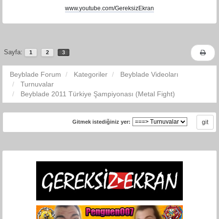
www.youtube.com/GereksizEkran
Sayfa:
1
2
3
Beyblade Forum
Kategoriler
Beyblade Videoları
Turnuvalar
Beyblade 2011 Türkiye Şampiyonası (Metal Fight)
Gitmek istediğiniz yer: