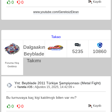
Kayıtlı
0
0
www.youtube.com/GereksizEkran
Takao
Dalgaakın
5235
10860
Beyblade
Takımı
Foruma Hoş
Geldiniz
Ynt: Beyblade 2011 Türkiye Şampiyonası (Metal Fight)
«
Yanıtla #35 :
Ağustos 15, 2025, 14:42:09 »
Bu turnuvaya kaç kişi katılmıştı bilen var mı?
Kayıtlı
0
0