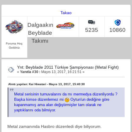
Takao
Dalgaakın
5235
10860
Beyblade
Takımı
Foruma Hoş
Geldiniz
Ynt: Beyblade 2011 Türkiye Şampiyonası (Metal Fight)
«
Yanıtla #30 :
Mayıs 13, 2017, 16:21:51 »
Alıntı yapılan: Kai Hiwatari - Mayıs 13, 2017, 15:40:30
Metal serisinin turnuvalarını da mı mermedya düzenliyordu ?
Başka kimse düzenlemez mi
Oytun'un dediğine göre
kapanmamış ama alan değiştirmişler tam olarak ne
yaptıklarını oda bilmiyor.
Metal zamanında Hasbro düzenledi diye biliyorum.