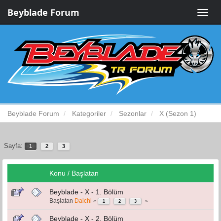
Beyblade Forum
Toggle
naviga
Beyblade Forum
Kategoriler
Sezonlar
X (Sezon 1)
Sayfa:
1
2
3
Konu
/
Başlatan
Beyblade - X - 1. Bölüm
Başlatan
Daichi
«
»
1
2
3
Beyblade - X - 2. Bölüm