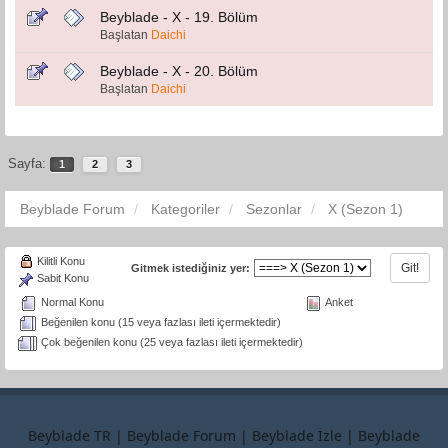
Beyblade - X - 19. Bölüm
Başlatan
Daichi
Beyblade - X - 20. Bölüm
Başlatan
Daichi
Sayfa:
1
2
3
Beyblade Forum
Kategoriler
Sezonlar
X (Sezon 1)
Kilitli Konu
Gitmek istediğiniz yer:
Sabit Konu
Normal Konu
Anket
Beğenilen konu (15 veya fazlası ileti içermektedir)
Çok beğenilen konu (25 veya fazlası ileti içermektedir)
Beyblade TR
|
Beyblade Forum
|
Beyblade İzle
|
Beyblade